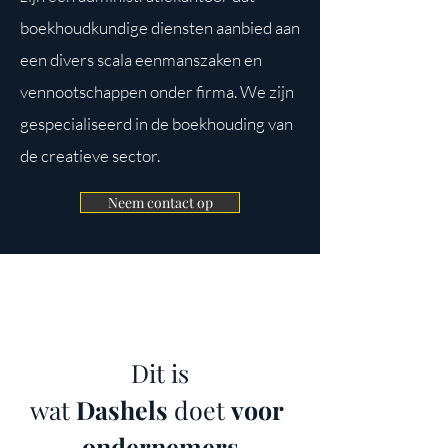
boekhoudkundige diensten aanbied aan
een divers scala eenmanszaken en
vennootschappen onder firma. We zijn
gespecialiseerd in de boekhouding van
de creatieve sector.
Neem contact op
Dit is
wat
Dashels
doet
voor
ondernemers