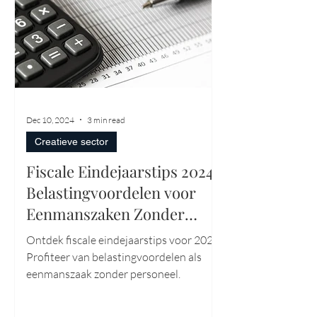
Dec 10, 2024
3 min read
Creatieve sector
Fiscale Eindejaarstips 2024:
Belastingvoordelen voor
Eenmanszaken Zonder
Personeel
Ontdek fiscale eindejaarstips voor 2024.
Profiteer van belastingvoordelen als
eenmanszaak zonder personeel.